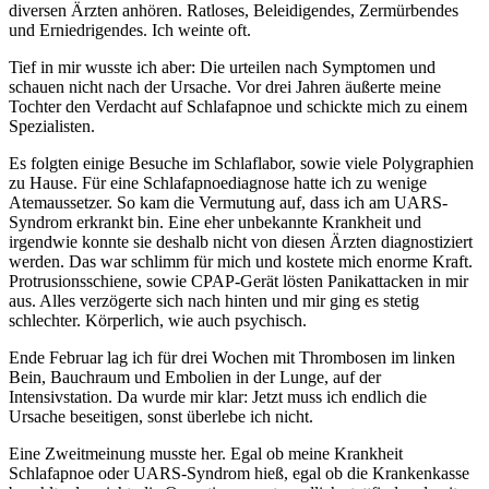
diversen Ärzten anhören. Ratloses, Beleidigendes, Zermürbendes
und Erniedrigendes. Ich weinte oft.
Tief in mir wusste ich aber: Die urteilen nach Symptomen und
schauen nicht nach der Ursache. Vor drei Jahren äußerte meine
Tochter den Verdacht auf Schlafapnoe und schickte mich zu einem
Spezialisten.
Es folgten einige Besuche im Schlaflabor, sowie viele Polygraphien
zu Hause. Für eine Schlafapnoediagnose hatte ich zu wenige
Atemaussetzer. So kam die Vermutung auf, dass ich am UARS-
Syndrom erkrankt bin. Eine eher unbekannte Krankheit und
irgendwie konnte sie deshalb nicht von diesen Ärzten diagnostiziert
werden. Das war schlimm für mich und kostete mich enorme Kraft.
Protrusionsschiene, sowie CPAP-Gerät lösten Panikattacken in mir
aus. Alles verzögerte sich nach hinten und mir ging es stetig
schlechter. Körperlich, wie auch psychisch.
Ende Februar lag ich für drei Wochen mit Thrombosen im linken
Bein, Bauchraum und Embolien in der Lunge, auf der
Intensivstation. Da wurde mir klar: Jetzt muss ich endlich die
Ursache beseitigen, sonst überlebe ich nicht.
Eine Zweitmeinung musste her. Egal ob meine Krankheit
Schlafapnoe oder UARS-Syndrom hieß, egal ob die Krankenkasse