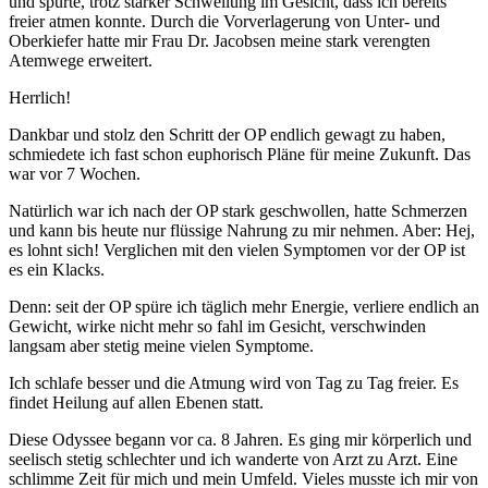
und spürte, trotz starker Schwellung im Gesicht, dass ich bereits
freier atmen konnte. Durch die Vorverlagerung von Unter- und
Oberkiefer hatte mir Frau Dr. Jacobsen meine stark verengten
Atemwege erweitert.
Herrlich!
Dankbar und stolz den Schritt der OP endlich gewagt zu haben,
schmiedete ich fast schon euphorisch Pläne für meine Zukunft. Das
war vor 7 Wochen.
Natürlich war ich nach der OP stark geschwollen, hatte Schmerzen
und kann bis heute nur flüssige Nahrung zu mir nehmen. Aber: Hej,
es lohnt sich! Verglichen mit den vielen Symptomen vor der OP ist
es ein Klacks.
Denn: seit der OP spüre ich täglich mehr Energie, verliere endlich an
Gewicht, wirke nicht mehr so fahl im Gesicht, verschwinden
langsam aber stetig meine vielen Symptome.
Ich schlafe besser und die Atmung wird von Tag zu Tag freier. Es
findet Heilung auf allen Ebenen statt.
Diese Odyssee begann vor ca. 8 Jahren. Es ging mir körperlich und
seelisch stetig schlechter und ich wanderte von Arzt zu Arzt. Eine
schlimme Zeit für mich und mein Umfeld. Vieles musste ich mir von