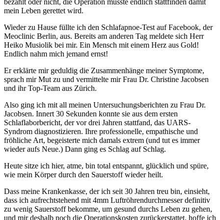
bezahlt oder nicht, die Operation musste endlich stattfinden damit
mein Leben gerettet wird.
Wieder zu Hause füllte ich den Schlafapnoe-Test auf Facebook, der
Meoclinic Berlin, aus. Bereits am anderen Tag meldete sich Herr
Heiko Musiolik bei mir. Ein Mensch mit einem Herz aus Gold!
Endlich nahm mich jemand ernst!
Er erklärte mir geduldig die Zusammenhänge meiner Symptome,
sprach mir Mut zu und vermittelte mir Frau Dr. Christine Jacobsen
und ihr Top-Team aus Zürich.
Also ging ich mit all meinen Untersuchungsberichten zu Frau Dr.
Jacobsen. Innert 30 Sekunden konnte sie aus dem ersten
Schlaflaborbericht, der vor drei Jahren stattfand, das UARS-
Syndrom diagnostizieren. Ihre professionelle, empathische und
fröhliche Art, begeisterte mich damals extrem (und tut es immer
wieder aufs Neue.) Dann ging es Schlag auf Schlag.
Heute sitze ich hier, atme, bin total entspannt, glücklich und spüre,
wie mein Körper durch den Sauerstoff wieder heilt.
Dass meine Krankenkasse, der ich seit 30 Jahren treu bin, einsieht,
dass ich aufrechtstehend mit 4mm Luftröhrendurchmesser definitiv
zu wenig Sauerstoff bekomme, um gesund durchs Leben zu gehen,
und mir deshalb noch die Operationskosten zurückerstattet, hoffe ich